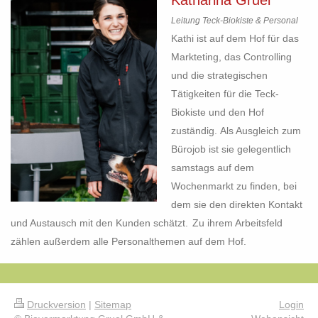
Katharina Gruel
Leitung Teck-Biokiste & Personal
Kathi ist auf dem Hof für das
Markteting, das Controlling
und die strategischen
Tätigkeiten für die Teck-
Biokiste und den Hof
zuständig.
Als Ausgleich zum
Bürojob ist sie gelegentlich
samstags auf dem
Wochenmarkt zu finden, bei
dem sie den direkten Kontakt
und Austausch mit den Kunden schätzt.
Zu ihrem Arbeitsfeld
zählen außerdem alle Personalthemen auf dem Hof.
Druckversion
|
Sitemap
Login